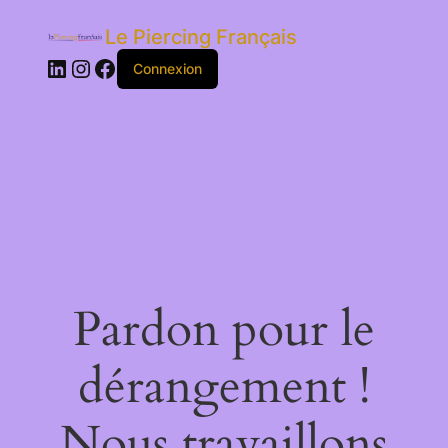
Le Piercing Français
LinkedIn
Instagram
Facebook
Connexion
Pardon pour le
dérangement !
Nous travaillons