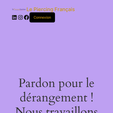
Le Piercing Français
LinkedIn
Instagram
Facebook
Connexion
Pardon pour le
dérangement !
Nous travaillons