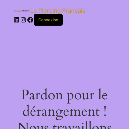
Le Piercing Français
LinkedIn
Instagram
Facebook
Connexion
Pardon pour le
dérangement !
Nous travaillons