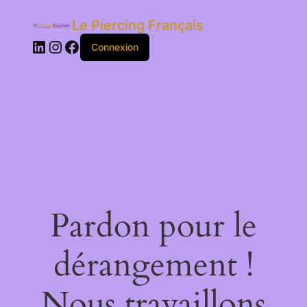
Le Piercing Français
LinkedIn
Instagram
Facebook
Connexion
Pardon pour le
dérangement !
Nous travaillons