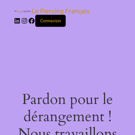
Le Piercing Français
LinkedIn
Instagram
Facebook
Connexion
Pardon pour le
dérangement !
Nous travaillons